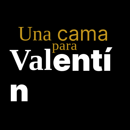
cama
Una
para
entí
Val
n